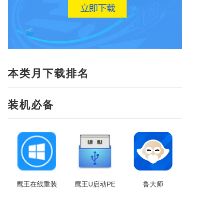
本类月下载排名
装机必备
鹰王在线重装
鹰王U启动PE
鲁大师