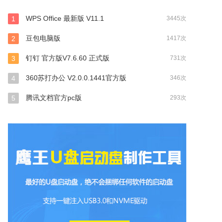
WPS Office 最新版 V11.1
1
3445次
豆包电脑版
2
1417次
钉钉 官方版V7.6.60 正式版
3
731次
360苏打办公 V2.0.0.1441官方版
4
346次
腾讯文档官方pc版
5
293次