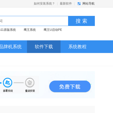
如何安装系统？
|
最新软件
|
网站导航
搜 索
in11原版系统
鹰王系统
鹰王U启动PE
品牌机系统
软件下载
系统教程