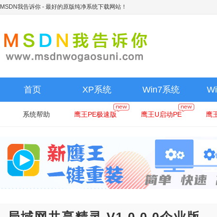
MSDN我告诉你
- 最好的原版纯净系统下载网站！
首页
XP系统
Win7系统
W
系统帮助
鹰王PE极速版
鹰王U启动PE
鹰