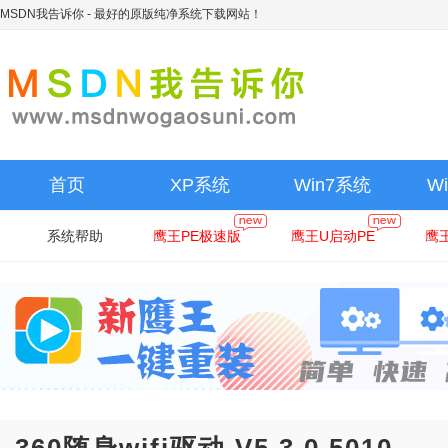
MSDN我告诉你
- 最好的原版纯净系统下载网站！
首页
XP系统
Win7系统
W
系统帮助
鹰王PE极速版
鹰王U启动PE
鹰