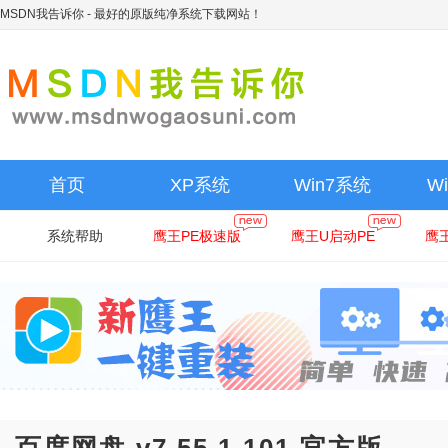
MSDN我告诉你
- 最好的原版纯净系统下载网站！
首页
XP系统
Win7系统
W
系统帮助
鹰王PE极速版
鹰王U启动PE
鹰