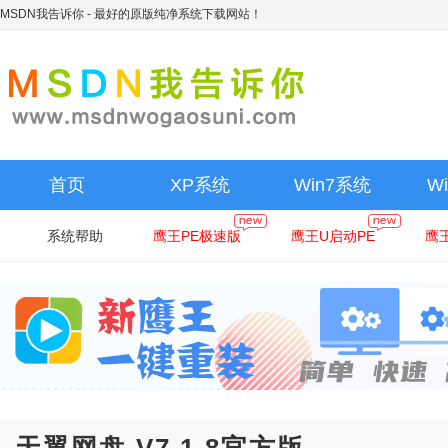
MSDN我告诉你
- 最好的原版纯净系统下载网站！
首页
XP系统
Win7系统
W
系统帮助
鹰王PE极速版
鹰王U启动PE
鹰